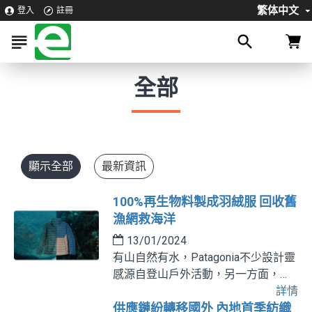
繁体中文
登入
註冊
全部
顯示全部
最新資訊
100%再生物料製成羽絨服 回收舊
漁網救海洋
13/01/2024
有山自然有水，Patagonia不少設計靈
感源自登山戶外活動，另一方面，品
牌也致力保護海洋，其中一個經典
詳情
Down Sweater的最新改良版本，便以
供應鏈紛轉移國外 內地首季紡織